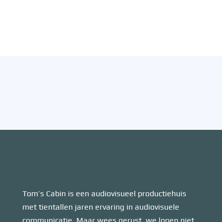
Tom’s Cabin is een audiovisueel productiehuis
met tientallen jaren ervaring in audiovisuele
communicatie. Maar wees gerust, we lopen niet