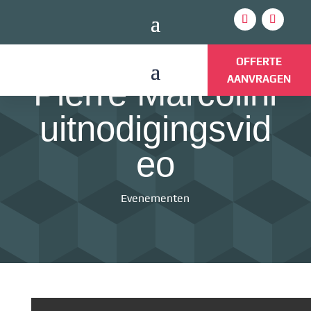
TOM’S CABIN
OFFERTE
AANVRAGEN
Pierre Marcolini
uitnodigingsvid
eo
Evenementen